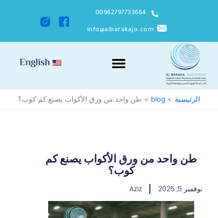
خطي
00962797733664
لى
لمحتوى
info@albarakajo.com​
Menu
English
الرئيسية
blog
طن واحد من ورق الأكواب يصنع كم كوب؟
طن واحد من ورق الأكواب يصنع كم
كوب؟
نوفمبر 5, 2025
Aziz