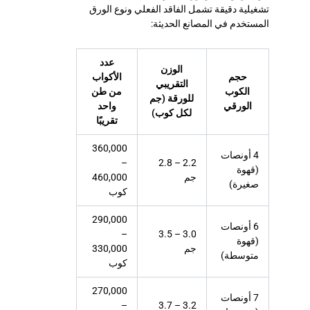
تشغيلية دقيقة تشمل الفاقد الفعلي ونوع الورق
المستخدم في المصانع الحديثة:
عدد
الوزن
حجم
الأكواب
التقريبي
الكوب
من طن
للورقة (جم
الورقي
واحد
لكل كوب)
تقريبًا
360,000
4 أونصات
–
2.2 – 2.8
(قهوة
جم
460,000
صغيرة)
كوب
290,000
6 أونصات
–
3.0 – 3.5
(قهوة
جم
330,000
متوسطة)
كوب
270,000
7 أونصات
–
3.2 – 3.7